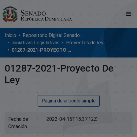
Comunidades
Inicio
Repositorio Digital SenadoRD
Iniciativas Legislativas
Proyectos de ley
Glosario
01287-2021-PROYECTO DE LEY
Nosotros
01287-2021-Proyecto De
Ley
Página de artículo simple
Fecha de
2022-04-15T15:37:12Z
Creación