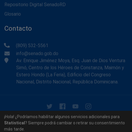
Repositorio Digital SenadoRD
Glosario
Contacto
(809) 532-5561
info@senado.gob.do
Av. Enrique Jiménez Moya, Esq. Juan de Dios Ventura
Simó, Centro de los Héroes de Constanza, Maimón y
Estero Hondo (La Feria), Edificio del Congreso
Nacional, Distrito Nacional, República Dominicana.
© 2026 - Memoria Histórica del Senado de la República
¡Hola! ¿Podríamos habilitar algunos servicios adicionales para
Dominicana. Todos los derechos reservados.
Statistical
? Siempre podrá cambiar o retirar su consentimiento
más tarde.