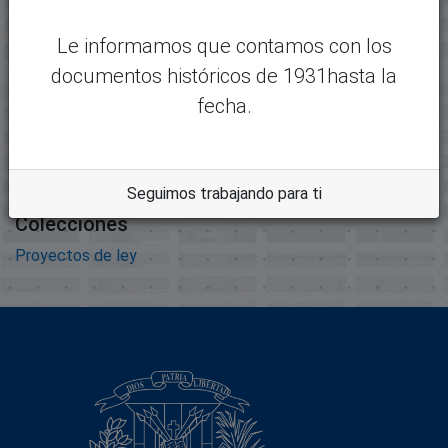
Tamaño:
Le informamos que contamos con los
8.95 MB
documentos históricos de 1931hasta la
Formato:
Adobe Portable Document
fecha.
Format
Descripción:
Seguimos trabajando para ti
Colecciones
Proyectos de ley