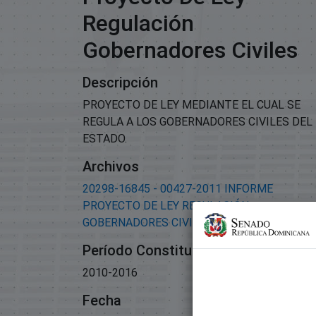
Regulación
Gobernadores Civiles
Descripción
PROYECTO DE LEY MEDIANTE EL CUAL SE
REGULA A LOS GOBERNADORES CIVILES DEL
ESTADO.
Archivos
20298-16845 - 00427-2011 INFORME
PROYECTO DE LEY REGULACIÓN
GOBERNADORES CIVILES.pdf
(254.53 KB)
Período Constitucional
2010-2016
Fecha