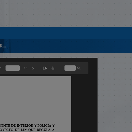
00427-2011 INFORME PROYECTO DE LEY REGULACIÓN GOBERNADORES CIVILES