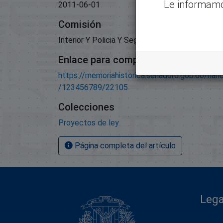
Le informamo
2011-06-01
Comisión
Interior Y Policia Y Seguridad Ciudadana;
Enlace para compartir este artículo
https://memoriahistorica.senadord.gob.do/han
/123456789/22105
Colecciones
Proyectos de ley
Página completa del artículo
Lega