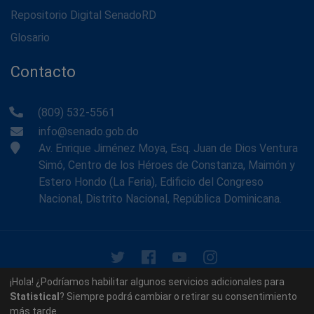
Repositorio Digital SenadoRD
Glosario
Contacto
(809) 532-5561
info@senado.gob.do
Av. Enrique Jiménez Moya, Esq. Juan de Dios Ventura
Simó, Centro de los Héroes de Constanza, Maimón y
Estero Hondo (La Feria), Edificio del Congreso
Nacional, Distrito Nacional, República Dominicana.
© 2026 - Memoria Histórica del Senado de la República
¡Hola! ¿Podríamos habilitar algunos servicios adicionales para
Dominicana. Todos los derechos reservados.
Statistical
? Siempre podrá cambiar o retirar su consentimiento
más tarde.