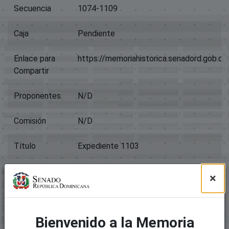
Secuencia
1074-1109
Caja
Pendiente
Enlace para
https://memoriahistorica.senadord.gob.
Compartir
Proponentes
N/D
Comisión
N/D
Título
Expediente 1103
Tipo
Proyectos De Ley
×
Archivos
Paquete original
Bienvenido a la Memoria