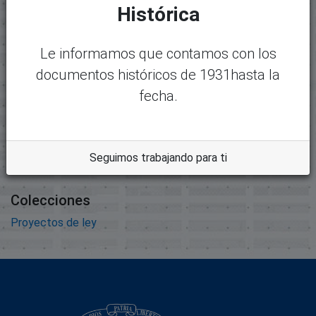
Mostrando
1 - 1 de 1
Histórica
Nombre:
Desc
expediente1103.pdf
argar
Le informamos que contamos con los
Tamaño:
documentos históricos de 1931hasta la
55.71 MB
fecha.
Formato:
Adobe Portable Document
Format
Descripción:
Seguimos trabajando para ti
Colecciones
Proyectos de ley