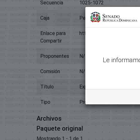
Secuencia
1025-1072
Caja
Pendiente
Enlace para
https://memoriahistorica.
Compartir
Proponentes
N/D
Le informamo
Comisión
N/D
Título
Expediente 1051
Tipo
Proyectos De Ley
Archivos
Paquete original
Mostrando
1 - 1 de 1