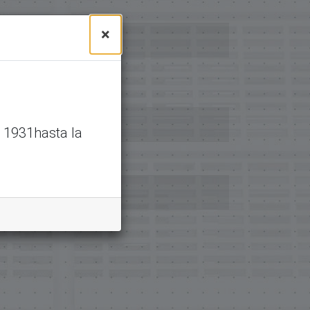
×
 1931hasta la