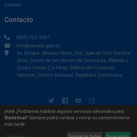
Glosario
Contacto
(809) 532-5561
info@senado.gob.do
Av. Enrique Jiménez Moya, Esq. Juan de Dios Ventura
Simó, Centro de los Héroes de Constanza, Maimón y
Estero Hondo (La Feria), Edificio del Congreso
Nacional, Distrito Nacional, República Dominicana.
© 2026 - Memoria Histórica del Senado de la República
¡Hola! ¿Podríamos habilitar algunos servicios adicionales para
Dominicana. Todos los derechos reservados.
Statistical
? Siempre podrá cambiar o retirar su consentimiento
más tarde.
Contáctenos
Acerca de nosotros
Quiero elegir
Descartar todas
De acuerdo