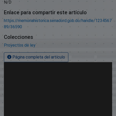
N/D
Enlace para compartir este artículo
https://memoriahistorica.senadord.gob.do/handle/1234567
89/36590
Colecciones
Proyectos de ley
Página completa del artículo