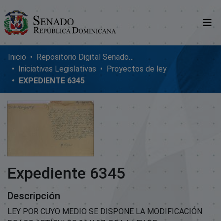
Comunidades
Inicio
Repositorio Digital SenadoRD
Iniciativas Legislativas
Proyectos de ley
Glosario
EXPEDIENTE 6345
Nosotros
Expediente 6345
Descripción
LEY POR CUYO MEDIO SE DISPONE LA MODIFICACIÓN