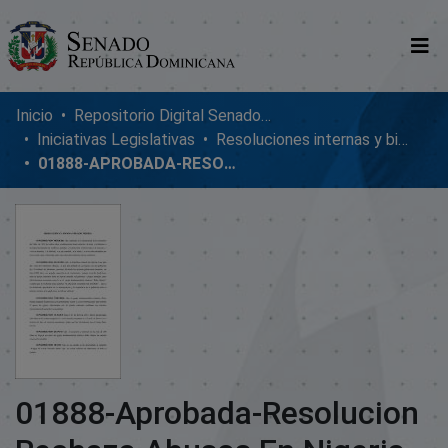
Comunidades
Inicio
Repositorio Digital SenadoRD
Iniciativas Legislativas
Resoluciones internas y bicamerales
Glosario
01888-APROBADA-RESOLUCION RECHAZA ABUSOS EN NIGERIA
Nosotros
01888-Aprobada-Resolucion