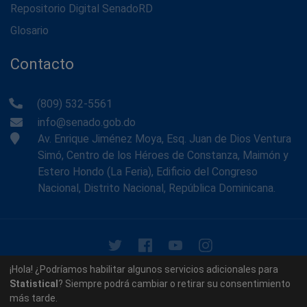
Repositorio Digital SenadoRD
Glosario
Contacto
(809) 532-5561
info@senado.gob.do
Av. Enrique Jiménez Moya, Esq. Juan de Dios Ventura
Simó, Centro de los Héroes de Constanza, Maimón y
Estero Hondo (La Feria), Edificio del Congreso
Nacional, Distrito Nacional, República Dominicana.
© 2026 - Memoria Histórica del Senado de la República
¡Hola! ¿Podríamos habilitar algunos servicios adicionales para
Dominicana. Todos los derechos reservados.
Statistical
? Siempre podrá cambiar o retirar su consentimiento
más tarde.