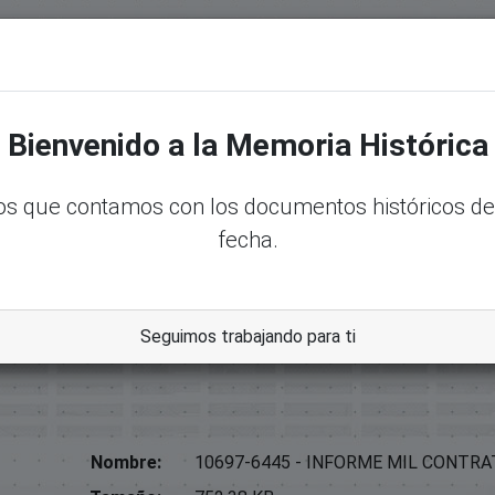
senadord.gob.do/handle/123456789/2918
Bienvenido a la Memoria Histórica
s que contamos con los documentos históricos de
fecha.
bles, Enmiendas Y Donaciones
Seguimos trabajando para ti
Nombre:
10697-6445 - INFORME MIL CONTRA