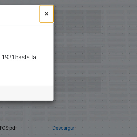
×
 1931hasta la
TOS.pdf
Descargar