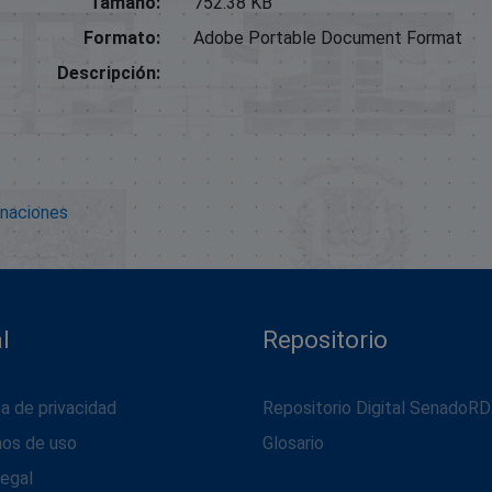
Tamaño:
752.38 KB
Formato:
Adobe Portable Document Format
Descripción:
onaciones
l
Repositorio
ca de privacidad
Repositorio Digital SenadoRD
nos de uso
Glosario
legal