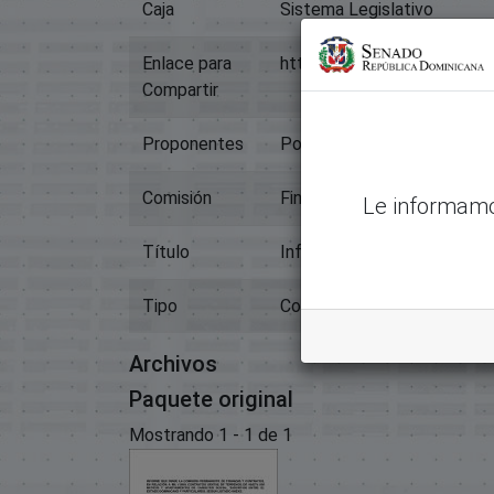
Caja
Sistema Legislativo
Enlace para
https://memoriahistorica.
Compartir
Proponentes
Poder Ejecutivo
Comisión
Finanzas Y Contratos
Le informamo
Título
Informe Mil Contratos
Tipo
Contratos: Venta De Inmue
Archivos
Paquete original
Mostrando
1 - 1 de 1