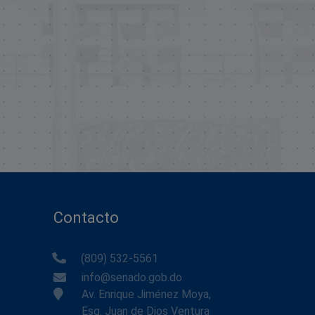
Contacto
(809) 532-5561
info@senado.gob.do
Av. Enrique Jiménez Moya,
Esq. Juan de Dios Ventura