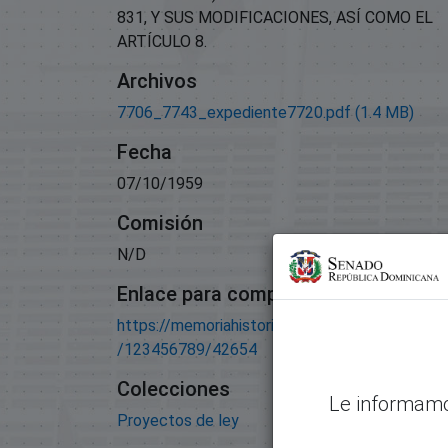
831, Y SUS MODIFICACIONES, ASÍ COMO EL
ARTÍCULO 8.
Archivos
7706_7743_expediente7720.pdf
(1.4 MB)
Fecha
07/10/1959
Comisión
N/D
Enlace para compartir este artículo
https://memoriahistorica.senadord.gob.do/han
/123456789/42654
Colecciones
Le informamo
Proyectos de ley