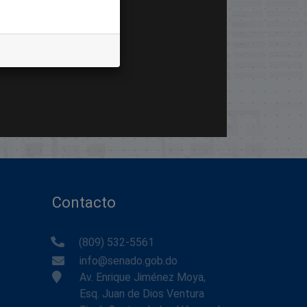
Contacto
(809) 532-5561
info@senado.gob.do
Av. Enrique Jiménez Moya,
Esq. Juan de Dios Ventura