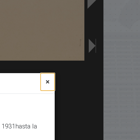
×
 1931hasta la