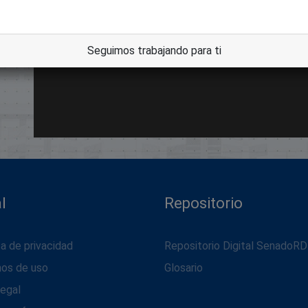
Seguimos trabajando para ti
l
Repositorio
ca de privacidad
Repositorio Digital SenadoRD
nos de uso
Glosario
legal