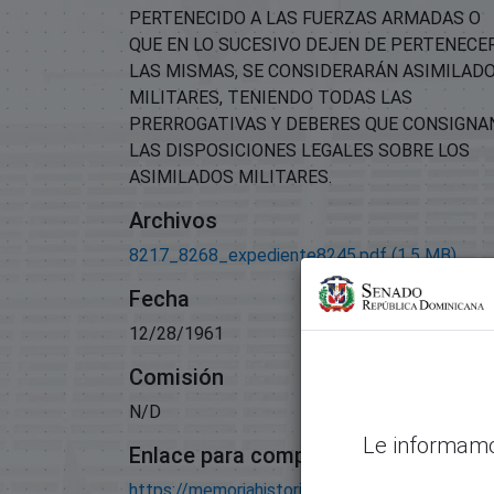
PERTENECIDO A LAS FUERZAS ARMADAS O
QUE EN LO SUCESIVO DEJEN DE PERTENECE
LAS MISMAS, SE CONSIDERARÁN ASIMILAD
MILITARES, TENIENDO TODAS LAS
PRERROGATIVAS Y DEBERES QUE CONSIGNA
LAS DISPOSICIONES LEGALES SOBRE LOS
ASIMILADOS MILITARES.
Archivos
8217_8268_expediente8245.pdf
(1.5 MB)
Fecha
12/28/1961
Comisión
N/D
Le informamo
Enlace para compartir este artículo
https://memoriahistorica.senadord.gob.do/han