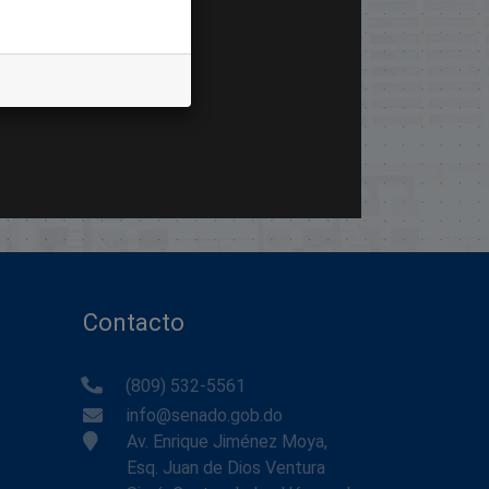
Contacto
(809) 532-5561
info@senado.gob.do
Av. Enrique Jiménez Moya,
Esq. Juan de Dios Ventura