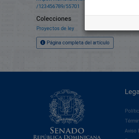
/123456789/55701
Colecciones
Proyectos de ley
Página completa del artículo
Lega
Políti
Térmi
Aviso 