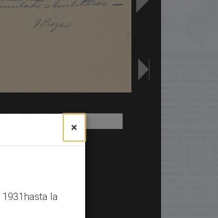
×
 1931hasta la