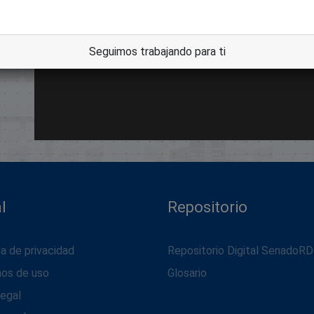
Seguimos trabajando para ti
l
Repositorio
ca de privacidad
Repositorio Digital SenadoRD
nos de uso
Glosario
legal