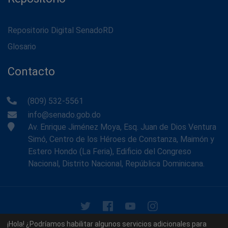
Repositorio Digital SenadoRD
Glosario
Contacto
(809) 532-5561
info@senado.gob.do
Av. Enrique Jiménez Moya, Esq. Juan de Dios Ventura
Simó, Centro de los Héroes de Constanza, Maimón y
Estero Hondo (La Feria), Edificio del Congreso
Nacional, Distrito Nacional, República Dominicana.
© 2026 - Memoria Histórica del Senado de la República
¡Hola! ¿Podríamos habilitar algunos servicios adicionales para