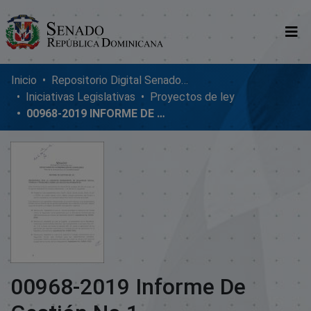
Comunidades
Inicio
Repositorio Digital SenadoRD
Iniciativas Legislativas
Proyectos de ley
Glosario
00968-2019 INFORME DE GESTIÓN NO.1
Nosotros
00968-2019 Informe De