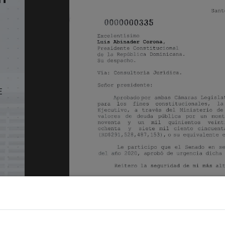
E
-
B)