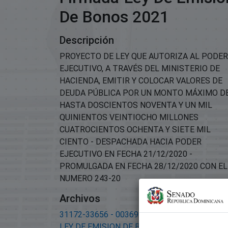
De Bonos 2021
Descripción
PROYECTO DE LEY QUE AUTORIZA AL PODER
EJECUTIVO, A TRAVÉS DEL MINISTERIO DE
HACIENDA, EMITIR Y COLOCAR VALORES DE
DEUDA PÚBLICA POR UN MONTO MÁXIMO D
HASTA DOSCIENTOS NOVENTA Y UN MIL
QUINIENTOS VEINTIOCHO MILLONES
CUATROCIENTOS OCHENTA Y SIETE MIL
CIENTO - DESPACHADA HACIA PODER
EJECUTIVO EN FECHA 21/12/2020 -
PROMULGADA EN FECHA 28/12/2020 CON EL
NUMERO 243-20
Archivos
31172-33656 - 00369-APROBADA Y FIRMADA
LEY DE EMISION DE BONOS 2021.pdf
(2.99 M