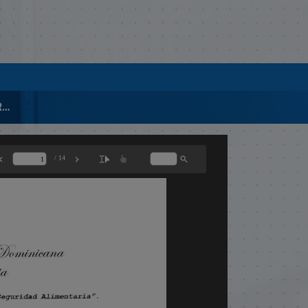
00369-APROBADA Y FIRMADA-LEY DE EMISION DE BONOS 2021