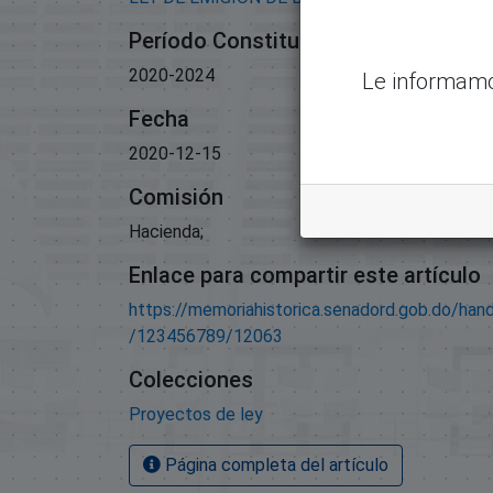
Período Constitucional
2020-2024
Le informamo
Fecha
2020-12-15
Comisión
Hacienda;
Enlace para compartir este artículo
https://memoriahistorica.senadord.gob.do/han
/123456789/12063
Colecciones
Proyectos de ley
Página completa del artículo