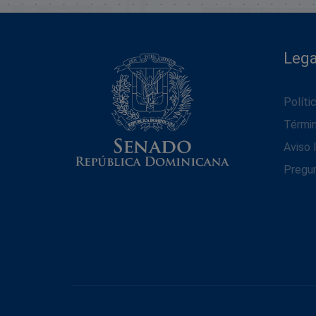
Lega
Políti
Térmi
Aviso 
Pregu