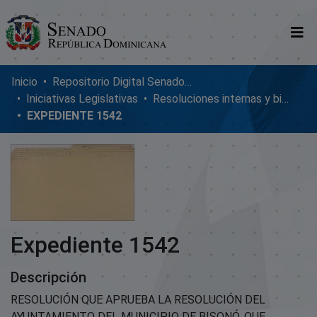
Comunidades
Inicio
Repositorio Digital SenadoRD
Iniciativas Legislativas
Resoluciones internas y bicamerales
Glosario
EXPEDIENTE 1542
Nosotros
Expediente 1542
Descripción
RESOLUCIÓN QUE APRUEBA LA RESOLUCIÓN DEL
AYUNTAMIENTO DEL MUNICIPIO DE BISONÓ, QUE