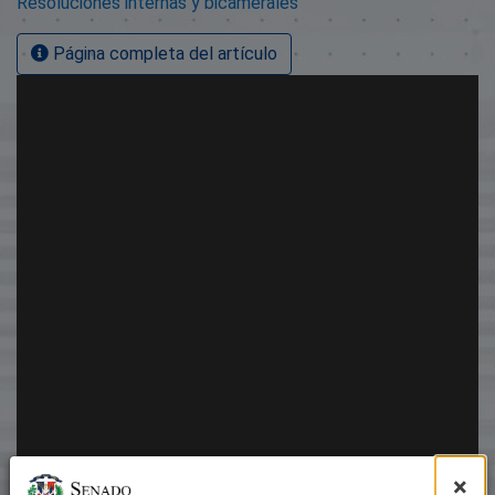
Resoluciones internas y bicamerales
Página completa del artículo
×