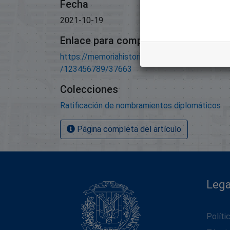
Fecha
2021-10-19
Enlace para compartir este artículo
https://memoriahistorica.senadord.gob.do/han
/123456789/37663
Colecciones
Ratificación de nombramientos diplomáticos
Página completa del artículo
Lega
Políti