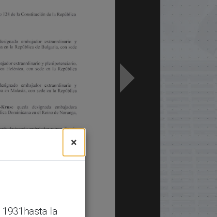
×
 1931hasta la