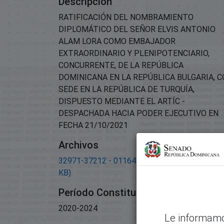
Descripción
RATIFICACIÓN DEL NOMBRAMIENTO
DIPLOMÁTICO DEL SEÑOR ELVIS ANTONIO
ALAM LORA COMO EMBAJADOR
EXTRAORDINARIO Y PLENIPOTENCIARIO,
CONCURRENTE, DE LA REPÚBLICA
DOMINICANA EN LA REPÚBLICA BULGARIA, 
SEDE EN LA REPÚBLICA DE TURQUÍA,
DISPUESTO MEDIANTE EL ARTÍC -
DESPACHADA HACIA PODER EJECUTIVO EN
FECHA 21/10/2021
Archivos
32971-37212 - 01164-2021-Decreto.pdf
(908
KB)
Período Constitucional
2020-2024
Le informamo