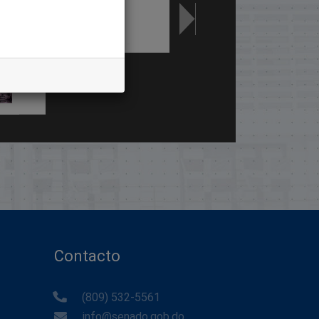
Contacto
(809) 532-5561
info@senado.gob.do