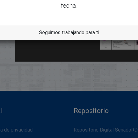
fecha.
Seguimos trabajando para ti
dle
l
Repositorio
ca de privacidad
Repositorio Digital SenadoRD