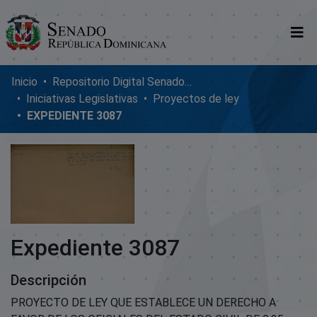
Comunidades
Inicio
Repositorio Digital SenadoRD
Iniciativas Legislativas
Proyectos de ley
Glosario
EXPEDIENTE 3087
Nosotros
Expediente 3087
Descripción
PROYECTO DE LEY QUE ESTABLECE UN DERECHO A