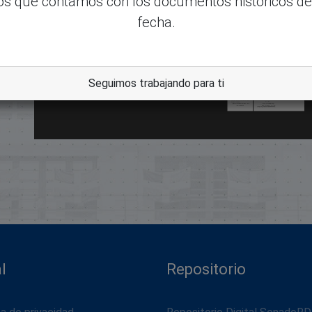
s que contamos con los documentos históricos de
fecha.
Seguimos trabajando para ti
dle
l
Repositorio