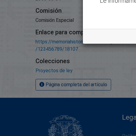
Le informamo
Comisión
Comisión Especial
Enlace para compartir este artículo
https://memoriahistorica.senadord.gob.do/han
/123456789/18107
Colecciones
Proyectos de ley
Página completa del artículo
Lega