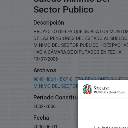
Sector Publico
Descripción
PROYECTO DE LEY QUE IGUALA LOS MONTO
DE LAS PENSIONES DEL ESTADO AL SUELDO
MINIMO DEL SECTOR PUBLICO. - DESPACHA
HACIA CÁMARA DE DIPUTADOS EN FECHA
13/07/2006
Archivos
9048-4864 - EXP-01770-PENSIONES SULEDO
MINIMO DEL SECTOR PUBLICO.pdf
(109.23 K
Período Constitucional
2002-2006
Fecha
2006-06-01