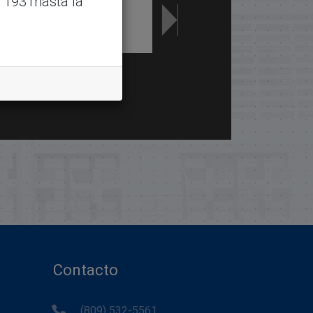
 1931hasta la
Contacto
(809) 532-5561