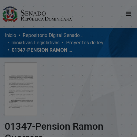
Comunidades
Inicio
Repositorio Digital SenadoRD
Iniciativas Legislativas
Proyectos de ley
Glosario
01347-PENSION RAMON GUERRERO
Nosotros
01347-Pension Ramon