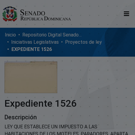
Comunidades
Inicio
Repositorio Digital SenadoRD
Iniciativas Legislativas
Proyectos de ley
Glosario
EXPEDIENTE 1526
Nosotros
Expediente 1526
Descripción
LEY QUE ESTABLECE UN IMPUESTO A LAS
HABITACIONES DE LOS MOTELES, PARADORES, APARTA