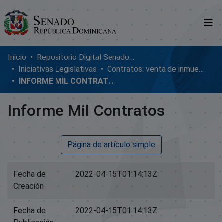
Comunidades
Inicio
Repositorio Digital SenadoRD
Iniciativas Legislativas
Contratos: venta de inmuebles, enmiendas y donaciones
Glosario
INFORME MIL CONTRATOS
Nosotros
Informe Mil Contratos
Página de artículo simple
Fecha de
2022-04-15T01:14:13Z
Creación
Fecha de
2022-04-15T01:14:13Z