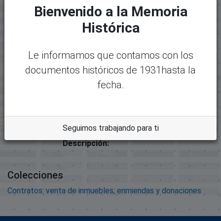
Paquete original
Bienvenido a la Memoria
Histórica
Mostrando
1 - 1 de 1
Nombre:
Desc
11000-6445 - INFORME MIL
argar
Le informamos que contamos con los
CONTRATOS.pdf
documentos históricos de 1931hasta la
Tamaño:
fecha.
752.38 KB
Formato:
Adobe Portable Document
Format
Seguimos trabajando para ti
Descripción:
Colecciones
Contratos: venta de inmuebles, enmiendas y donaciones