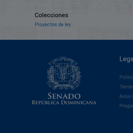
Colecciones
Proyectos de ley
Lega
Políti
Térmi
Aviso 
Pregu