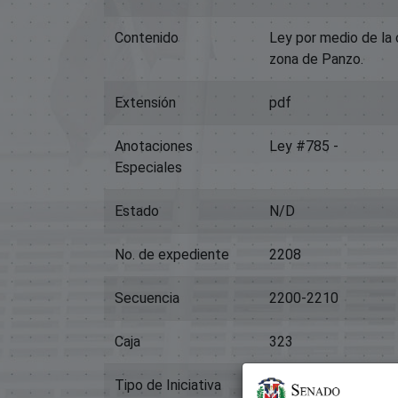
Contenido
Ley por medio de la 
zona de Panzo.
Extensión
pdf
Anotaciones
Ley #785 -
Especiales
Estado
N/D
No. de expediente
2208
Secuencia
2200-2210
Caja
323
Tipo de Iniciativa
Proyectos de ley