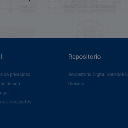
l
Repositorio
ca de privacidad
Repositorio Digital SenadoRD
nos de uso
Glosario
legal
ntas frecuentes