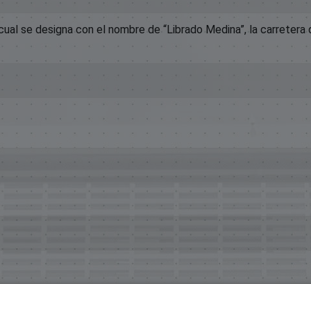
cual se designa con el nombre de “Librado Medina”, la carretera 