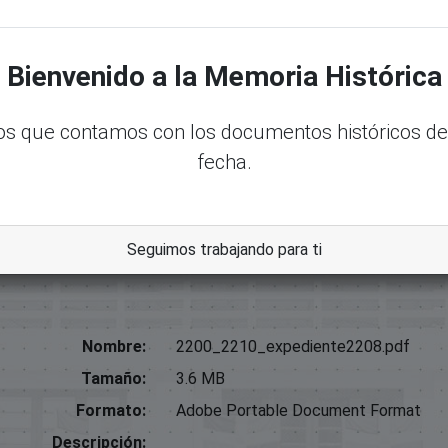
torica.senadord.gob.do/handle/123456789/60514
Bienvenido a la Memoria Histórica
s que contamos con los documentos históricos de
fecha.
Seguimos trabajando para ti
Nombre:
2200_2210_expediente2208.pdf
Tamaño:
3.6 MB
Formato:
Adobe Portable Document Format
Descripción: