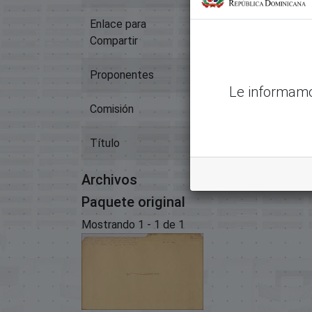
Enlace para
https://memoriahis
Compartir
Proponentes
N/D
Le informamo
Comisión
N/D
Título
Expediente 2208
Archivos
Paquete original
Mostrando
1 - 1 de 1