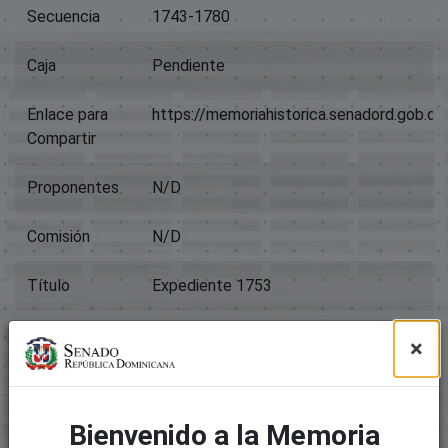
Secuencia
1743-1780
Caja
Pendiente
Enlace para
https://memoriahistorica.senadord.gob.
Compartir
Proponentes
N/D
Comisión
N/D
Título
Expediente 1753
Tipo
Proyectos De Ley
×
Archivos
Paquete original
Bienvenido a la Memoria