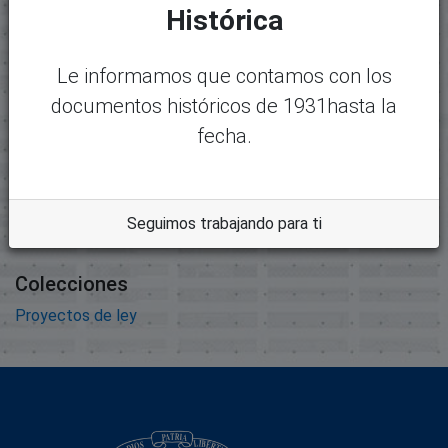
Mostrando
1 - 1 de 1
Histórica
Nombre:
Desc
expediente1753.pdf
argar
Le informamos que contamos con los
Tamaño:
documentos históricos de 1931hasta la
2.22 MB
fecha.
Formato:
Adobe Portable Document
Format
Descripción:
Seguimos trabajando para ti
Colecciones
Proyectos de ley