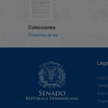
Colecciones
Proyectos de ley
Lega
Políti
Térmi
Aviso 
Pregu