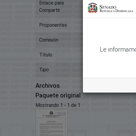
Enlace para
https://memoriahisto
Compartir
Proponentes
Cristóbal Venerado Ant
Comisión
Recursos Naturales Y
Le informamo
Título
00073-2020-Proyecto
Tipo
Proyectos De Ley
Archivos
Paquete original
Mostrando
1 - 1 de 1