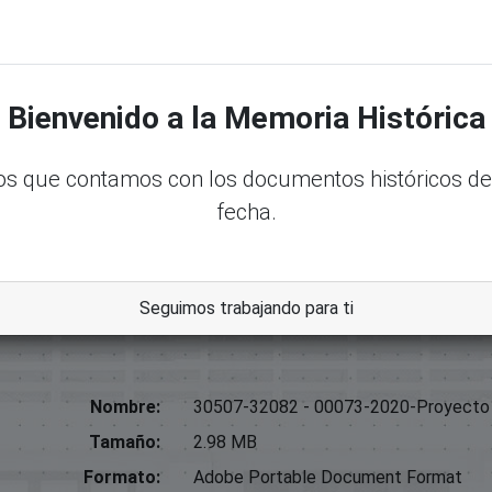
rica.senadord.gob.do/handle/123456789/11238
onio Castillo Liriano
Bienvenido a la Memoria Histórica
 Medio Ambiente;
s que contamos con los documentos históricos de
 De Ley
fecha.
Seguimos trabajando para ti
Nombre:
30507-32082 - 00073-2020-Proyecto 
Tamaño:
2.98 MB
Formato:
Adobe Portable Document Format