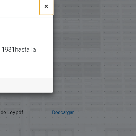
×
 1931hasta la
de Ley.pdf
Descargar