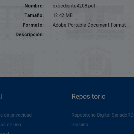
Nombre:
expediente4208.pdf
Tamaño:
12.42 MB
Formato:
Adobe Portable Document Format
Descripción:
l
Repositorio
ca de privacidad
Repositorio Digital SenadoRD
nos de uso
Glosario