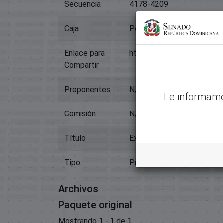
Secuencia
4178-4209
Caja
Pendiente
Enlace para
https://memoriahistorica
Compartir
Proponentes
N/D
Le informamo
Comisión
N/D
Título
Expediente 4208
Tipo
Proyectos De Ley
Archivos
Paquete original
Mostrando
1 - 1 de 1