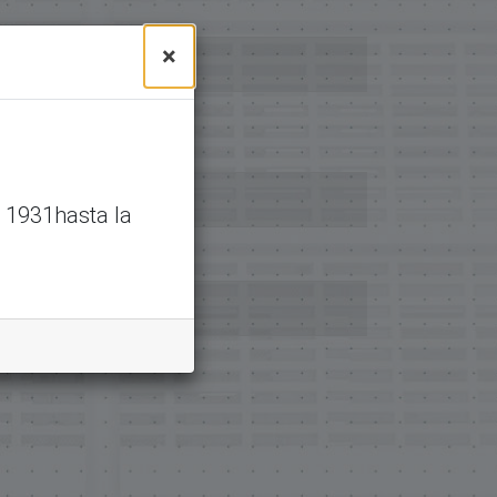
×
 1931hasta la