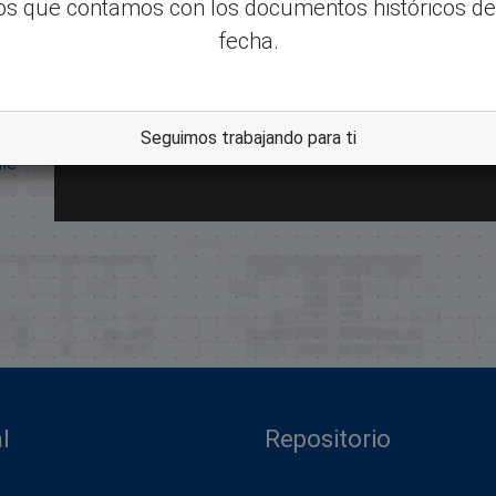
s que contamos con los documentos históricos de
fecha.
Seguimos trabajando para ti
dle
l
Repositorio