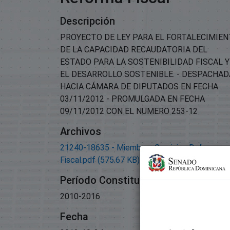
Descripción
PROYECTO DE LEY PARA EL FORTALECIMIE
DE LA CAPACIDAD RECAUDATORIA DEL
ESTADO PARA LA SOSTENIBILIDAD FISCAL Y
EL DESARROLLO SOSTENIBLE. - DESPACHAD
HACIA CÁMARA DE DIPUTADOS EN FECHA
03/11/2012 - PROMULGADA EN FECHA
09/11/2012 CON EL NUMERO 253-12
Archivos
21240-18635 - Miembros Comision Reforma
Fiscal.pdf
(575.67 KB)
Período Constitucional
2010-2016
Fecha