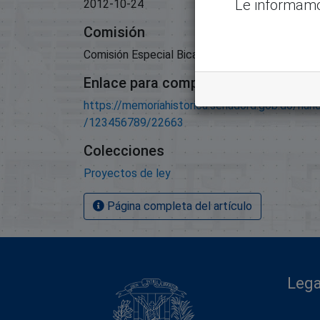
Le informamo
2012-10-24
Comisión
Comisión Especial Bicameral;
Enlace para compartir este artículo
https://memoriahistorica.senadord.gob.do/han
/123456789/22663
Colecciones
Proyectos de ley
Página completa del artículo
Lega