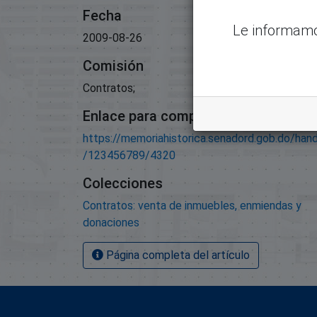
Fecha
Le informamo
2009-08-26
Comisión
Contratos;
Enlace para compartir este artículo
https://memoriahistorica.senadord.gob.do/han
/123456789/4320
Colecciones
Contratos: venta de inmuebles, enmiendas y
donaciones
Página completa del artículo