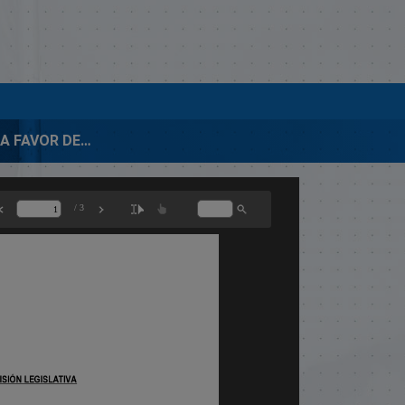
CONT.06708-A FAVOR DEL SR. VICTOR LOEN PEÑA