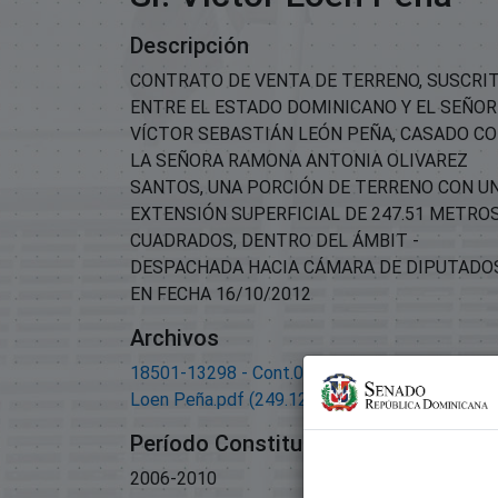
Descripción
CONTRATO DE VENTA DE TERRENO, SUSCRI
ENTRE EL ESTADO DOMINICANO Y EL SEÑOR
VÍCTOR SEBASTIÁN LEÓN PEÑA, CASADO C
LA SEÑORA RAMONA ANTONIA OLIVAREZ
SANTOS, UNA PORCIÓN DE TERRENO CON U
EXTENSIÓN SUPERFICIAL DE 247.51 METRO
CUADRADOS, DENTRO DEL ÁMBIT -
DESPACHADA HACIA CÁMARA DE DIPUTADO
EN FECHA 16/10/2012
Archivos
18501-13298 - Cont.06708-A favor del Sr. Vict
Loen Peña.pdf
(249.12 KB)
Período Constitucional
2006-2010