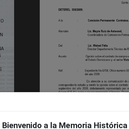
TO
ON
NA
S
S
or
Bienvenido a la Memoria Histórica