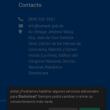
Contacto
(809) 532-5561
info@senado.gob.do
Av. Enrique Jiménez Moya,
Esq. Juan de Dios Ventura
Simó, Centro de los Héroes de
Constanza, Maimón y Estero
Hondo (La Feria), Edificio del
Congreso Nacional, Distrito
Nacional, República
Dominicana.
¡Hola! ¿Podríamos habilitar algunos servicios adicionales
para
Statistical
? Siempre podrá cambiar o retirar su
rechos reservados.
consentimiento más tarde.