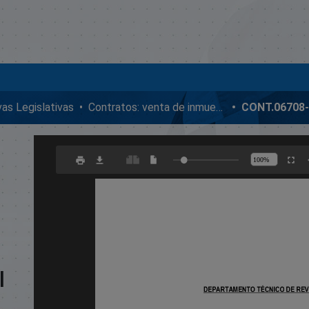
ivas Legislativas
Contratos: venta de inmuebles, enmiendas y donaciones
l