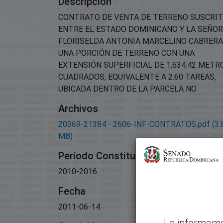
Descripción
CONTRATO DE VENTA DE TERRENO SUSCRI
ENTRE EL ESTADO DOMINICANO Y LA SEÑO
FLORISELDA ANTONIA MARCELINO CABRERA
UNA PORCIÓN DE TERRENO CON UNA
EXTENSIÓN SUPERFICIAL DE 1,634.42 METR
CUADRADOS, EQUIVALENTE A 2.60 TAREAS,
UBICADA DENTRO DE LA PARCELA NO
Archivos
20369-21384 - 2606-INF-CONTRATOS.pdf
(3.
MB)
Período Constitucional
2010-2016
Fecha
2011-06-14
Le informamo