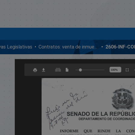
ivas Legislativas
Contratos: venta de inmuebles, enmiendas y donaciones
2606-INF-C