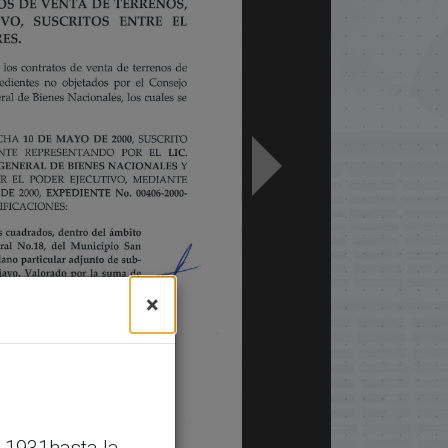
×
 1931hasta la