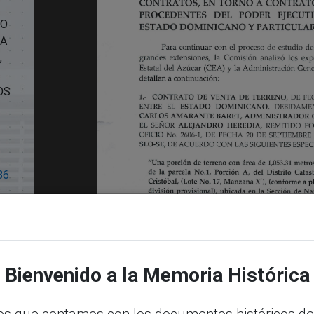
TO
RA
,
OS
86
Bienvenido a la Memoria Histórica
s que contamos con los documentos históricos de