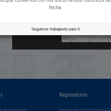
fecha.
dle
Seguimos trabajando para ti
l
Repositorio
ca de privacidad
Repositorio Digital SenadoRD