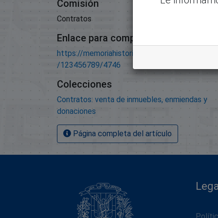
Comisión
Contratos
Enlace para compartir este artículo
https://memoriahistorica.senadord.gob.do/han
/123456789/4746
Colecciones
Contratos: venta de inmuebles, enmiendas y
donaciones
Página completa del artículo
Lega
Políti