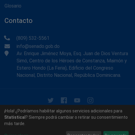
Glosario
Contacto
(809) 532-5561
info@senado.gob.do
Av. Enrique Jiménez Moya, Esq. Juan de Dios Ventura
Simó, Centro de los Héroes de Constanza, Maimón y
Estero Hondo (La Feria), Edificio del Congreso
Nacional, Distrito Nacional, República Dominicana.
© 2026 - Memoria Histórica del Senado de la República
¡Hola! ¿Podríamos habilitar algunos servicios adicionales para
Dominicana. Todos los derechos reservados.
Statistical
? Siempre podrá cambiar o retirar su consentimiento
más tarde.
Contáctenos
Acerca de nosotros