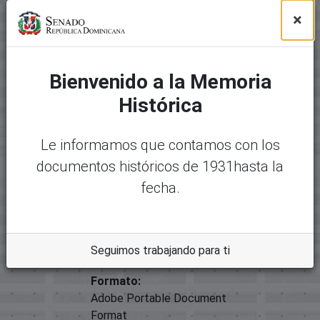
Comisión
Contratos;
×
Título
02455-2015 Informe Legislativo
Bienvenido a la Memoria
Tipo
Contratos: Venta De Inmuebles, Enmienda
Histórica
Archivos
Paquete original
Le informamos que contamos con los
documentos históricos de 1931hasta la
Mostrando
1 - 1 de 1
Nombre:
Desc
fecha.
23847-28084 - 02455-2015
argar
Informe Legislativo.pdf
Tamaño:
Seguimos trabajando para ti
273.91 KB
Formato:
Adobe Portable Document
Format