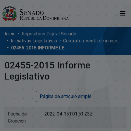
Comunidades
Inicio
Repositorio Digital SenadoRD
Iniciativas Legislativas
Contratos: venta de inmuebles, enmiendas y donaciones
Glosario
02455-2015 INFORME LEGISLATIVO
Nosotros
02455-2015 Informe
Legislativo
Página de artículo simple
Fecha de
2022-04-15T01:51:23Z
Creación