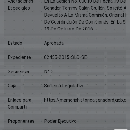
Anotaciones
En La Sesión No. 00010 De Fecha 19 De O
Especiales
Senador Tommy Galán Grullón, Solicitó Al
Devuelto A La Misma Comisión. Original 
De Coordinación De Comisiones, En La Se
19 De Octubre De 2016.
Estado
Aprobada
Expediente
02455-2015-SLO-SE
Secuencia
N/D
Caja
Sistema Legislativo
Enlace para
https://memoriahistorica.senadord.gob.
Compartir
Proponentes
Poder Ejecutivo