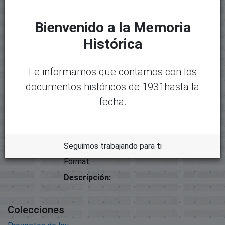
Archivos
Bienvenido a la Memoria
Paquete original
Histórica
Mostrando
1 - 1 de 1
Nombre:
Desc
Le informamos que contamos con los
32466-35869 - 00885-2021-
argar
documentos históricos de 1931hasta la
Proyecto de Ley.pdf
fecha.
Tamaño:
7.39 MB
Formato:
Seguimos trabajando para ti
Adobe Portable Document
Format
Descripción:
Colecciones