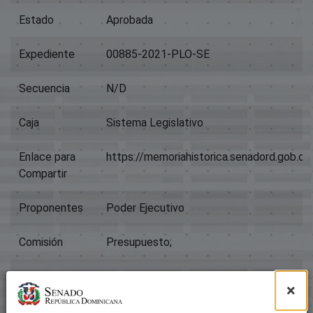
Estado
Aprobada
Expediente
00885-2021-PLO-SE
Secuencia
N/D
Caja
Sistema Legislativo
Enlace para
https://memoriahistorica.senadord.gob.
Compartir
Proponentes
Poder Ejecutivo
Comisión
Presupuesto;
Título
00885-2021-Proyecto De Ley
×
Tipo
Proyectos De Ley