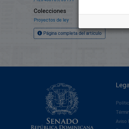
Colecciones
Proyectos de ley
Página completa del artículo
Lega
Políti
Térmi
Aviso 