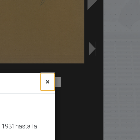
×
 1931hasta la