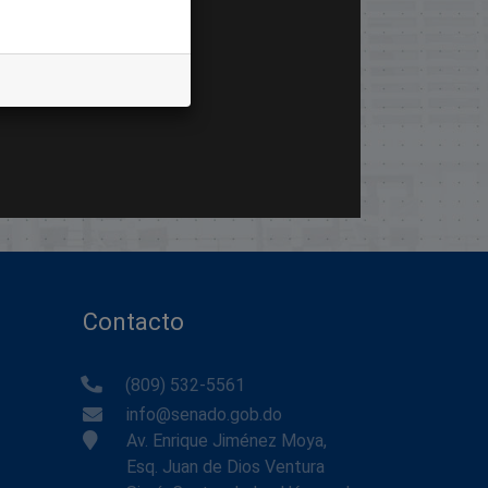
Contacto
(809) 532-5561
info@senado.gob.do
Av. Enrique Jiménez Moya,
Esq. Juan de Dios Ventura