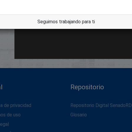
Seguimos trabajando para ti
l
Repositorio
ca de privacidad
Repositorio Digital SenadoRD
nos de uso
Glosario
legal