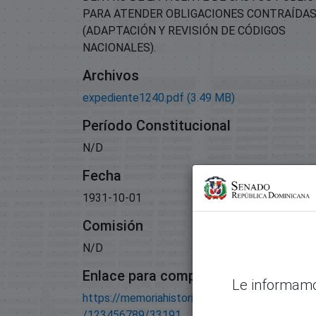
PARA ATENDER OBLIGACIONES CONTRAÍDA
(ADAPTACIÓN Y REVISIÓN DE CÓDIGOS
NACIONALES).
Archivos
expediente1240.pdf
(3.49 MB)
Período Constitucional
N/D
Fecha
1931-10-01
Comisión
N/D
Enlace para compartir este artículo
Le informamo
https://memoriahistorica.senadord.gob.do/han
/123456789/33191