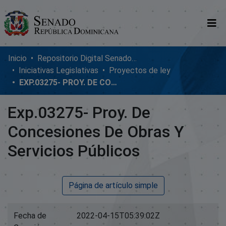
Comunidades
Inicio
Repositorio Digital SenadoRD
Iniciativas Legislativas
Proyectos de ley
Glosario
EXP.03275- PROY. DE CONCESIONES DE OBRAS Y SERVICIOS PÚBLICOS
Nosotros
Exp.03275- Proy. De
Concesiones De Obras Y
Servicios Públicos
Página de artículo simple
Fecha de
2022-04-15T05:39:02Z