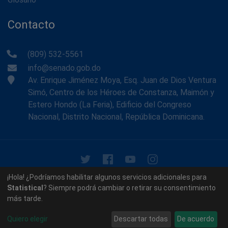
Contacto
(809) 532-5561
info@senado.gob.do
Av. Enrique Jiménez Moya, Esq. Juan de Dios Ventura
Simó, Centro de los Héroes de Constanza, Maimón y
Estero Hondo (La Feria), Edificio del Congreso
Nacional, Distrito Nacional, República Dominicana.
© 2026 - Memoria Histórica del Senado de la República
¡Hola! ¿Podríamos habilitar algunos servicios adicionales para
Dominicana. Todos los derechos reservados.
Statistical
? Siempre podrá cambiar o retirar su consentimiento
más tarde.
Contáctenos
Acerca de nosotros
Quiero elegir
Descartar todas
De acuerdo