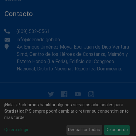
Contacto
(809) 532-5561
info@senado.gob.do
Av. Enrique Jiménez Moya, Esq. Juan de Dios Ventura
Simó, Centro de los Héroes de Constanza, Maimón y
Estero Hondo (La Feria), Edificio del Congreso
Nacional, Distrito Nacional, República Dominicana.
© 2026 - Memoria Histórica del Senado de la República
¡Hola! ¿Podríamos habilitar algunos servicios adicionales para
Dominicana. Todos los derechos reservados.
Statistical
? Siempre podrá cambiar o retirar su consentimiento
más tarde.
Contáctenos
Acerca de nosotros
Quiero elegir
Descartar todas
De acuerdo