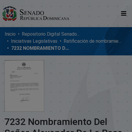
Comunidades
Inicio
Repositorio Digital SenadoRD
Iniciativas Legislativas
Ratificación de nombramientos diplomáticos
Glosario
7232 NOMBRAMIENTO DEL SEÑOR ALEXANDER DE LA ROSA
Nosotros
7232 Nombramiento Del