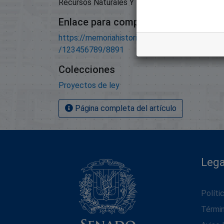
Recursos Naturales Y Medio Ambiente;
Enlace para compartir este artículo
https://memoriahistorica.senadord.gob.do/han
/123456789/8891
Colecciones
Proyectos de ley
Página completa del artículo
Lega
Políti
Térmi