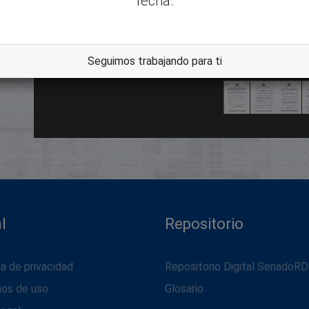
fecha.
dle
Seguimos trabajando para ti
l
Repositorio
ca de privacidad
Repositorio Digital SenadoRD
nos de uso
Glosario