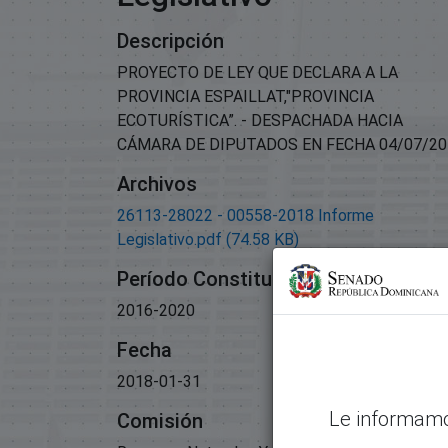
Descripción
PROYECTO DE LEY QUE DECLARA A LA
PROVINCIA ESPAILLAT,"PROVINCIA
ECOTURÍSTICA”. - DESPACHADA HACIA
CÁMARA DE DIPUTADOS EN FECHA 04/07/20
Archivos
26113-28022 - 00558-2018 Informe
Legislativo.pdf
(74.58 KB)
Período Constitucional
2016-2020
Fecha
2018-01-31
Le informamo
Comisión