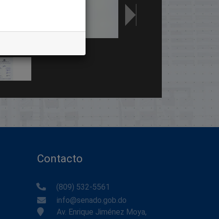
Contacto
(809) 532-5561
info@senado.gob.do
Av. Enrique Jiménez Moya,