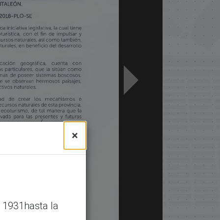
×
 1931hasta la