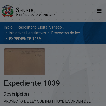
Comunidades
Inicio
Repositorio Digital SenadoRD
Iniciativas Legislativas
Proyectos de ley
Glosario
EXPEDIENTE 1039
Nosotros
Expediente 1039
Descripción
PROYECTO DE LEY QUE INSTITUYE LA ORDEN DEL