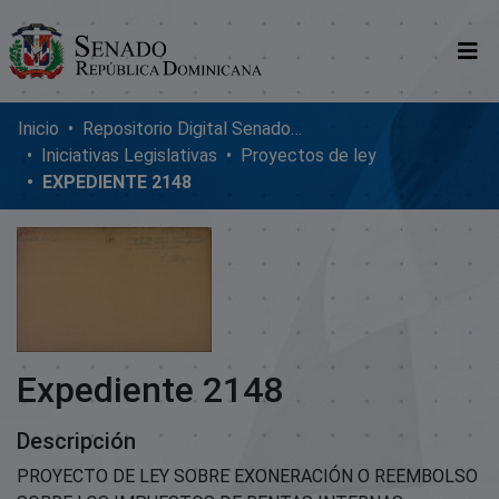
Comunidades
Inicio
Repositorio Digital SenadoRD
Iniciativas Legislativas
Proyectos de ley
Glosario
EXPEDIENTE 2148
Nosotros
Expediente 2148
Descripción
PROYECTO DE LEY SOBRE EXONERACIÓN O REEMBOLSO