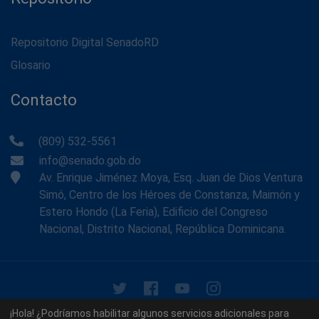
Repositorio Digital SenadoRD
Glosario
Contacto
(809) 532-5561
info@senado.gob.do
Av. Enrique Jiménez Moya, Esq. Juan de Dios Ventura
Simó, Centro de los Héroes de Constanza, Maimón y
Estero Hondo (La Feria), Edificio del Congreso
Nacional, Distrito Nacional, República Dominicana.
© 2026 - Memoria Histórica del Senado de la República
¡Hola! ¿Podríamos habilitar algunos servicios adicionales para