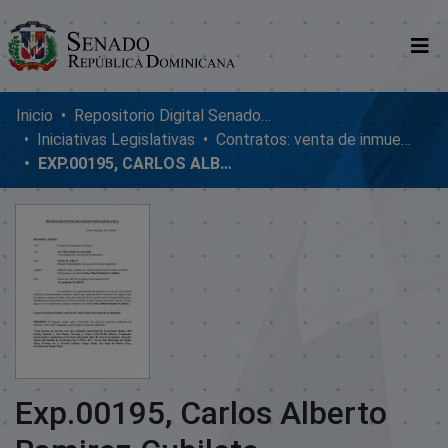
Comunidades
Inicio
Repositorio Digital SenadoRD
Iniciativas Legislativas
Contratos: venta de inmuebles, enmiendas y donaciones
Glosario
EXP.00195, CARLOS ALBERTO RAMIREZ CUBILETE
Nosotros
Exp.00195, Carlos Alberto