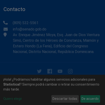
Contacto
(809) 532-5561
info@senado.gob.do
Av. Enrique Jiménez Moya, Esq. Juan de Dios Ventura
Simó, Centro de los Héroes de Constanza, Maimón y
Estero Hondo (La Feria), Edificio del Congreso
Nacional, Distrito Nacional, República Dominicana.
© 2026 - Memoria Histórica del Senado de la República
¡Hola! ¿Podríamos habilitar algunos servicios adicionales para
Dominicana. Todos los derechos reservados.
Statistical
? Siempre podrá cambiar o retirar su consentimiento
más tarde.
Contáctenos
Acerca de nosotros
Quiero elegir
Descartar todas
De acuerdo