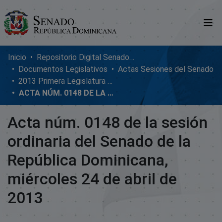
Comunidades
Inicio
Repositorio Digital SenadoRD
Documentos Legislativos
Actas Sesiones del Senado
Glosario
2013 Primera Legislatura Ordinaria
ACTA NÚM. 0148 DE LA SESIÓN ORDINARIA DEL SENADO DE LA REPÚBLICA DOMINICANA, MIÉRCOLES 24 DE ABRIL DE 2013
Nosotros
Acta núm. 0148 de la sesión
ordinaria del Senado de la
República Dominicana,
miércoles 24 de abril de
2013