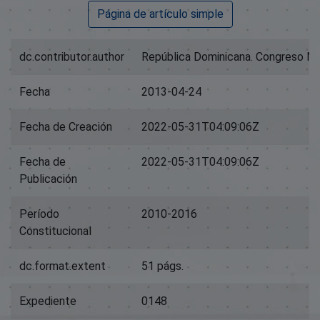
Página de artículo simple
dc.contributor.author
República Dominicana. Congreso Na
Fecha
2013-04-24
Fecha de Creación
2022-05-31T04:09:06Z
Fecha de
2022-05-31T04:09:06Z
Publicación
Período
2010-2016
Constitucional
dc.format.extent
51 págs.
Expediente
0148