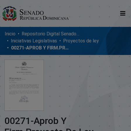
Comunidades
Inicio
Repositorio Digital SenadoRD
Iniciativas Legislativas
Proyectos de ley
Glosario
00271-APROB Y FIRM.PROYECTO DE LEY GRAL.ANTONIO IMBERT BARRERA
Nosotros
00271-Aprob Y