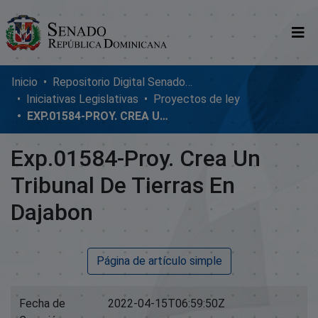
Comunidades
Inicio
Repositorio Digital SenadoRD
Iniciativas Legislativas
Proyectos de ley
Glosario
EXP.01584-PROY. CREA UN TRIBUNAL DE TIERRAS EN DAJABON
Nosotros
Exp.01584-Proy. Crea Un
Tribunal De Tierras En
Dajabon
Página de artículo simple
Fecha de
2022-04-15T06:59:50Z