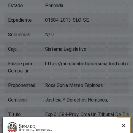
Estado
Perimida
Expediente
01584-2013-SLO-SE
Secuencia
N/D
Caja
Sistema Legislativo
Enlace para
https://memoriahistorica.senadord.gob.
Compartir
Proponentes
Rosa Sonia Mateo Espinosa
Comisión
Justicia Y Derechos Humanos;
Título
Exp.01584-Proy. Crea Un Tribunal De Tier
×
Tipo
Proyectos De Ley