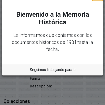
Archivos
Bienvenido a la Memoria
Paquete original
Histórica
Mostrando
1 - 1 de 1
Nombre:
Desc
Le informamos que contamos con los
21647-20268 - Exp.01584-Proy.
argar
Crea un Tribunal de Tierras en
documentos históricos de 1931hasta la
Dajabon.pdf
fecha.
Tamaño:
312.12 KB
Formato:
Seguimos trabajando para ti
Adobe Portable Document
Format
Descripción:
Colecciones