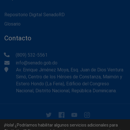
Repositorio Digital SenadoRD
Glosario
Contacto
(809) 532-5561
info@senado.gob.do
Av. Enrique Jiménez Moya, Esq. Juan de Dios Ventura
Simó, Centro de los Héroes de Constanza, Maimón y
Estero Hondo (La Feria), Edificio del Congreso
Nacional, Distrito Nacional, República Dominicana.
© 2026 - Memoria Histórica del Senado de la República
¡Hola! ¿Podríamos habilitar algunos servicios adicionales para