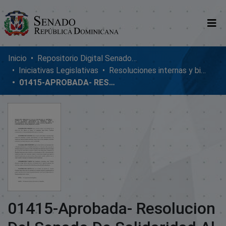
Comunidades
Inicio
Repositorio Digital SenadoRD
Iniciativas Legislativas
Resoluciones internas y bicamerales
Glosario
01415-APROBADA- RESOLUCION DEL SENADO DE SOLIDARIDAD AL GOBIERNO VENEZOLANO
Nosotros
01415-Aprobada- Resolucion