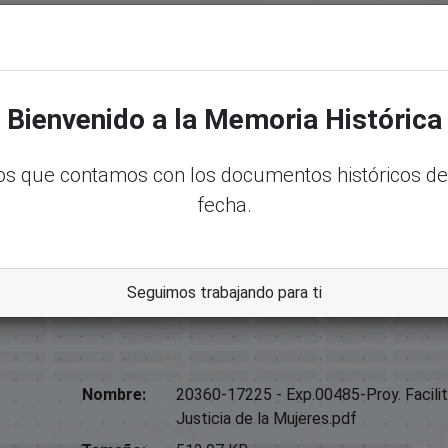
senadord.gob.do/handle/123456789/22098
Bienvenido a la Memoria Histórica
uidad De Género;
s que contamos con los documentos históricos de
fecha.
cceso A La Justicia De La Mujeres
Seguimos trabajando para ti
Nombre:
20360-17225 - Exp.00485-Proy. Facilit
Justicia de la Mujeres.pdf