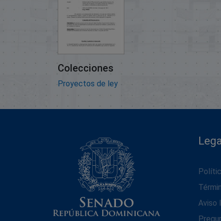
Colecciones
Proyectos de ley
Lega
Políti
Térmi
Aviso 
Pregu