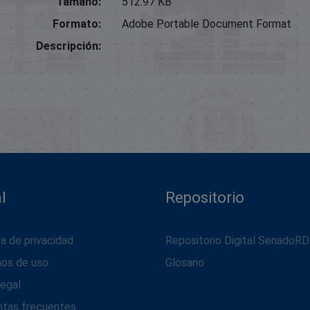
Tamaño:
512.97 KB
Formato:
Adobe Portable Document Format
Descripción:
l
Repositorio
ca de privacidad
Repositorio Digital SenadoRD
nos de uso
Glosario
legal
ntas frecuentes