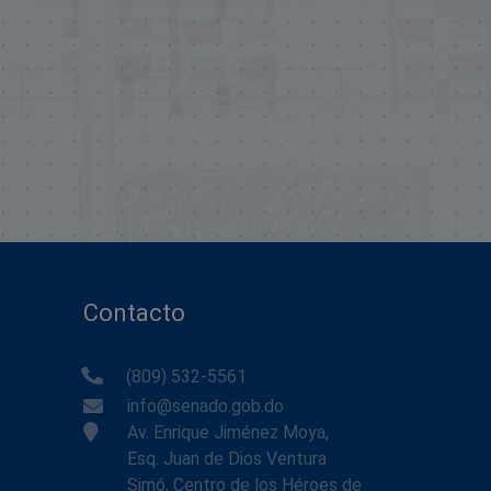
Contacto
(809) 532-5561
info@senado.gob.do
Av. Enrique Jiménez Moya,
Esq. Juan de Dios Ventura
Simó, Centro de los Héroes de