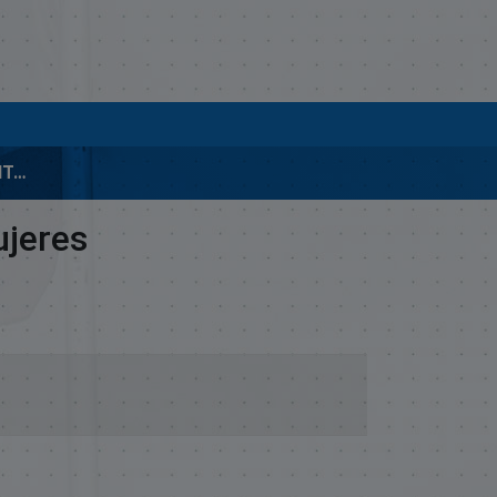
EXP.00485-PROY. FACILITA ACCESO A LA JUSTICIA DE LA MUJERES
ujeres