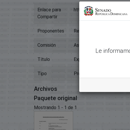
Enlace para
https://memoriahistorica.
Compartir
Proponentes
Reinaldo Pared Pérez
Comisión
Asuntos De La Familia Y Eq
Le informamo
Título
Exp.00485-Proy. Facilita A
Tipo
Proyectos De Ley
Archivos
Paquete original
Mostrando
1 - 1 de 1