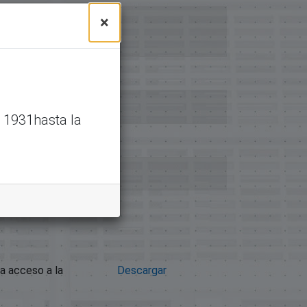
×
 1931hasta la
a acceso a la
Descargar