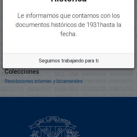
IGNACIO SABANETA.pdf
Tamaño:
Le informamos que contamos con los
639.22 KB
documentos históricos de 1931hasta la
Formato:
fecha.
Adobe Portable Document
Format
Descripción:
Seguimos trabajando para ti
Colecciones
Resoluciones internas y bicamerales