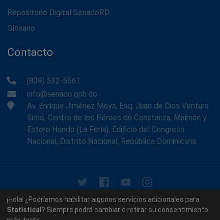
Repositorio Digital SenadoRD
Glosario
Contacto
(809) 532-5561
info@senado.gob.do
Av. Enrique Jiménez Moya, Esq. Juan de Dios Ventura
Simó, Centro de los Héroes de Constanza, Maimón y
Estero Hondo (La Feria), Edificio del Congreso
Nacional, Distrito Nacional, República Dominicana.
© 2026 - Memoria Histórica del Senado de la República
¡Hola! ¿Podríamos habilitar algunos servicios adicionales para
Dominicana. Todos los derechos reservados.
Statistical
? Siempre podrá cambiar o retirar su consentimiento
más tarde.