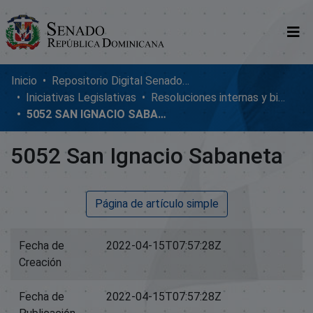
Comunidades
Inicio
Repositorio Digital SenadoRD
Iniciativas Legislativas
Resoluciones internas y bicamerales
Glosario
5052 SAN IGNACIO SABANETA
Nosotros
5052 San Ignacio Sabaneta
Página de artículo simple
Fecha de
2022-04-15T07:57:28Z
Creación
Fecha de
2022-04-15T07:57:28Z