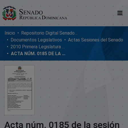
Comunidades
Inicio
Repositorio Digital SenadoRD
Documentos Legislativos
Actas Sesiones del Senado
Glosario
2010 Primera Legislatura Ordinaria
ACTA NÚM. 0185 DE LA SESIÓN ORDINARIA DEL SENADO DE LA REPÚBLICA DOMINICANA, MIÉRCOLES 23 DE JUNIO DE 2010
Nosotros
Acta núm. 0185 de la sesión