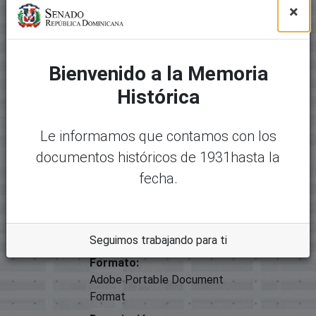
×
Tipo
Proyectos De Ley
Bienvenido a la Memoria
Archivos
Paquete original
Histórica
Mostrando
1 - 1 de 1
Nombre:
Desc
Le informamos que contamos con los
19942-15417 - 00136 LEy sobre
argar
documentos históricos de 1931hasta la
el Sistema Nacional de
fecha.
Hemodonacion y Hemoterapia
de Donantes de Sangre.pdf
Tamaño:
Seguimos trabajando para ti
274.39 KB
Formato:
Adobe Portable Document
Format