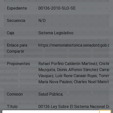
Expediente
00136-2010-SLO-SE
Secuencia
N/D
Caja
Sistema Legislativo
Enlace para
https://memoriahistorica.senadord.gob.
Compartir
Proponentes
Rafael Porfirio Calderón Martínez; Cristina
Mezquita; Dionis Alfonso Sánchez Carrasc
Vásquez; Luís Rene Canaan Rojas; Tommy Al
María Nova Paulino; Charles Noel Mariotti
Comisión
Salud Pública;
Título
00136 Ley Sobre El Sistema Nacional De
Hemoterapia De Donantes De Sangre