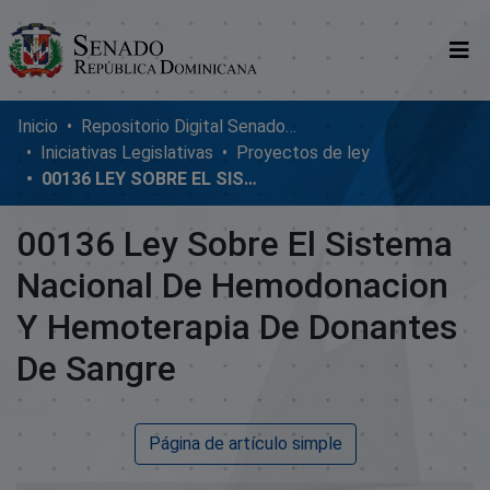
Comunidades
Inicio
Repositorio Digital SenadoRD
Iniciativas Legislativas
Proyectos de ley
Glosario
00136 LEY SOBRE EL SISTEMA NACIONAL DE HEMODONACION Y HEMOTERAPIA DE DONANTES DE SANGRE
Nosotros
00136 Ley Sobre El Sistema
Nacional De Hemodonacion
Y Hemoterapia De Donantes
De Sangre
Página de artículo simple