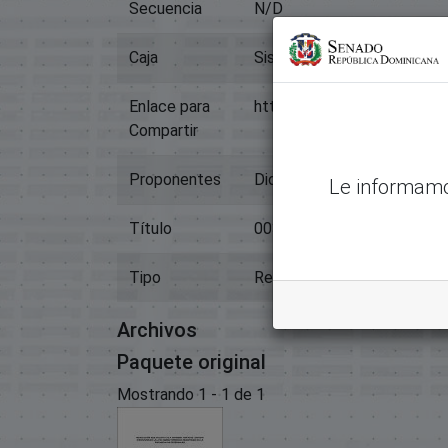
Secuencia
N/D
Caja
Sistema Legislativo
Enlace para
https://memoriahistorica.
Compartir
Proponentes
Dionis Alfonso Sánchez Car
Le informamo
Título
00338resolucion Sobre Ped
Tipo
Resoluciones Internas, Bic
Archivos
Paquete original
Mostrando
1 - 1 de 1