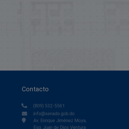
Contacto
(809) 532-5561
info@senado.gob.do
Av. Enrique Jiménez Moya,
Esq. Juan de Dios Ventura