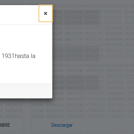
×
 1931hasta la
OBRE
Descargar