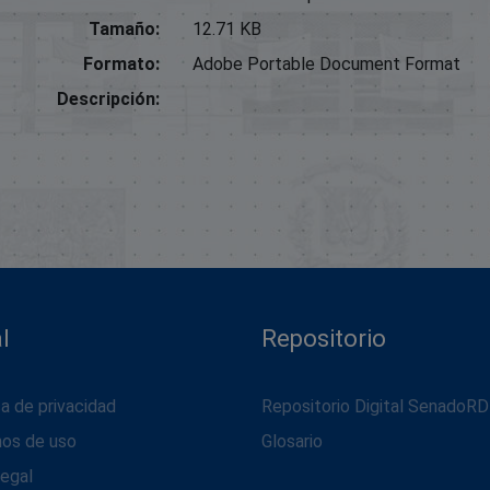
Tamaño:
12.71 KB
Formato:
Adobe Portable Document Format
Descripción:
l
Repositorio
ca de privacidad
Repositorio Digital SenadoRD
nos de uso
Glosario
legal