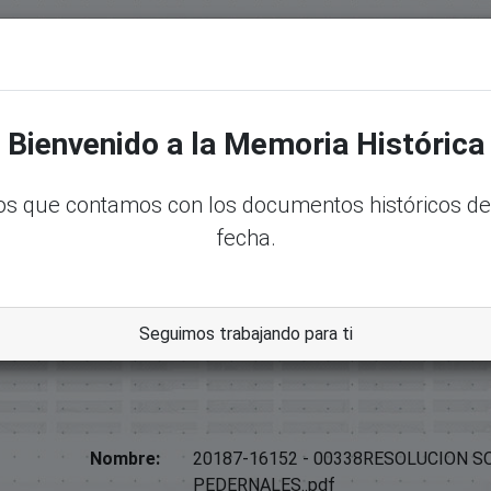
senadord.gob.do/handle/123456789/26637
Bienvenido a la Memoria Histórica
rasco
s que contamos con los documentos históricos de
fecha.
ernales.
amerales Y Memorias Constitucionales
Seguimos trabajando para ti
Nombre:
20187-16152 - 00338RESOLUCION S
PEDERNALES..pdf