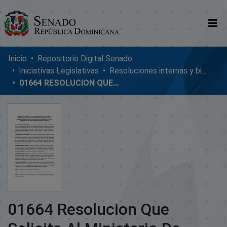
Comunidades
Inicio
Repositorio Digital SenadoRD
Iniciativas Legislativas
Resoluciones internas y bicamerales
Glosario
01664 RESOLUCION QUE SOLICITA AL MINISTERIO DE SALUD GUICHARDO
Nosotros
01664 Resolucion Que