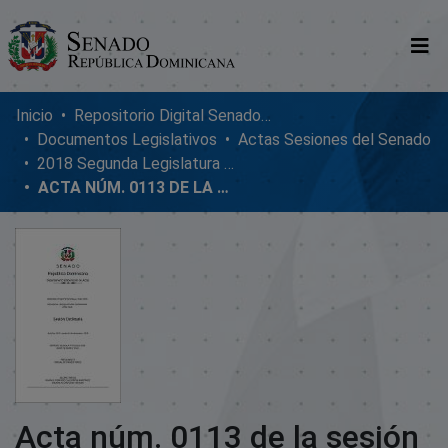
Comunidades
Inicio
Repositorio Digital SenadoRD
Documentos Legislativos
Actas Sesiones del Senado
Glosario
2018 Segunda Legislatura Ordinaria
ACTA NÚM. 0113 DE LA SESIÓN ORDINARIA DEL SENADO DE LA REPÚBLICA DOMINICANA, MARTES 04 DE DICIEMBRE DE 2018
Nosotros
Acta núm. 0113 de la sesión