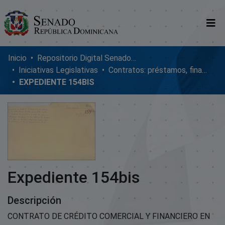
Comunidades
Inicio
Repositorio Digital SenadoRD
Iniciativas Legislativas
Contratos: préstamos, financiamientos, ejecución y adendum
Glosario
EXPEDIENTE 154BIS
Nosotros
Expediente 154bis
Descripción
CONTRATO DE CRÉDITO COMERCIAL Y FINANCIERO EN