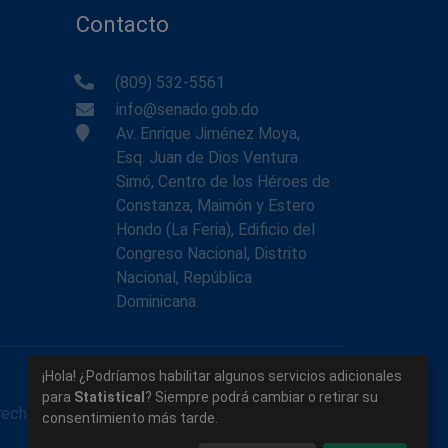
Contacto
(809) 532-5561
info@senado.gob.do
Av. Enrique Jiménez Moya,
Esq. Juan de Dios Ventura
Simó, Centro de los Héroes de
Constanza, Maimón y Estero
Hondo (La Feria), Edificio del
Congreso Nacional, Distrito
Nacional, República
Dominicana.
¡Hola! ¿Podríamos habilitar algunos servicios adicionales
para
Statistical
? Siempre podrá cambiar o retirar su
rechos reservados.
consentimiento más tarde.