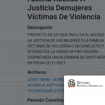
Justicia Demujeres
Víctimas De Violencia
Descripción
PROYECTO DE LEY QUE FACILITA EL ACCESO
LA JUSTICIA DE LAS MUJERES Y LA FAMILIA
VÍCTIMAS DE VIOLENCIA O EN CONFLICTO Y
EFICIENTIZA LA ORDEN DE PROTECCIÓN. -
DESPACHADA HACIA CÁMARA DE DIPUTADO
EN FECHA 22/11/2011
Archivos
20360-18446 - 00485-APROBADA-LEY FACIL
ACCESO A JUSTICIA DEMUJERES VÍCTIMAS 
VIOLENCIA.pdf
(273.9 KB)
Período Constitucional