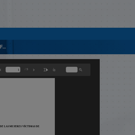
00485-APROBADA-LEY FACILITA ACCESO A JUSTICIA DEMUJERES VÍCTIMAS DE VIOLENCIA