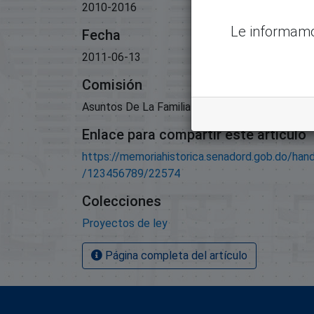
2010-2016
Le informamo
Fecha
2011-06-13
Comisión
Asuntos De La Familia Y Equidad De Género;
Enlace para compartir este artículo
https://memoriahistorica.senadord.gob.do/han
/123456789/22574
Colecciones
Proyectos de ley
Página completa del artículo