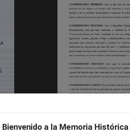
 A
S
ITA
DE
Bienvenido a la Memoria Histórica